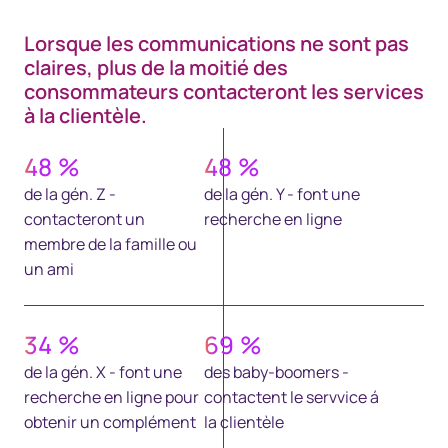
Lorsque les communications ne sont pas
claires, plus de la moitié des
consommateurs contacteront les services
à la clientèle.
48
%
48
%
de la gén. Z -
de la gén. Y - font une
contacteront un
recherche en ligne
membre de la famille ou
un ami
34
%
69
%
de la gén. X - font une
des baby-boomers -
recherche en ligne pour
contactent le servvice á
obtenir un complément
la clientèle