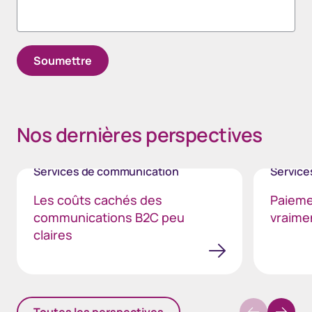
Nos dernières perspectives​
Services de communication
Service
Les coûts cachés des
Paiemen
communications B2C peu
vraimen
claires
Toutes les perspectives