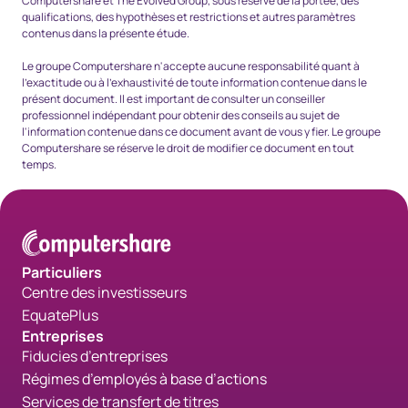
Computershare et The Evolved Group, sous réserve de la portée, des
qualifications, des hypothèses et restrictions et autres paramètres
contenus dans la présente étude.
Le groupe Computershare n'accepte aucune responsabilité quant à
l'exactitude ou à l'exhaustivité de toute information contenue dans le
présent document. Il est important de consulter un conseiller
professionnel indépendant pour obtenir des conseils au sujet de
l'information contenue dans ce document avant de vous y fier. Le groupe
Computershare se réserve le droit de modifier ce document en tout
temps.
Particuliers
Centre des investisseurs
EquatePlus
Entreprises
Fiducies d’entreprises
Régimes d’employés à base d’actions
Services de transfert de titres