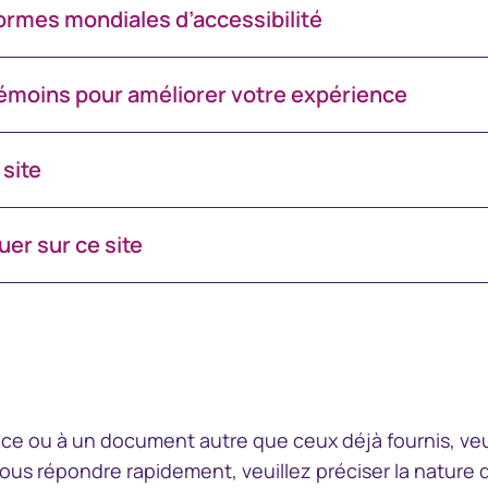
Relations avec les
ormes mondiales d’accessibilité
investisseurs
 à NHA MBS Data
Centre de rapports sur
 NHA MBS Data
les actifs
 témoins pour améliorer votre expérience
Accéder au Centre de rapports
sur les actifs
 site
r sur ce site
ce ou à un document autre que ceux déjà fournis, veuil
 vous répondre rapidement, veuillez préciser la nature