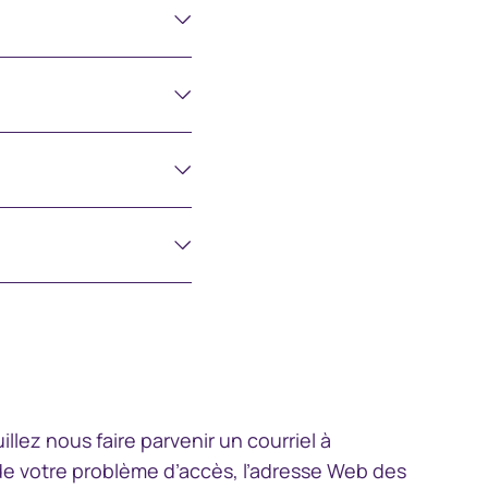
中国香港 (简体中文)
Danmark
Deutschland
España
Ireland
Italia
Netherlands
lez nous faire parvenir un courriel à
 de votre problème d’accès, l’adresse Web des
New Zealand