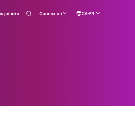
s joindre
Connexion
CA-FR
Australia
céderez ainsi à un de nos sites Web externes
Canada (English)
Canada (Français)
Émetteurs en ligne
Émetteurs en ligne
Channel Islands
China Hong Kong
中國香港 (繁體中文)