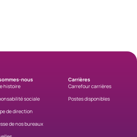
South Africa
Schweiz (Deutsch)
Suisse (Français)
Switzerland (English)
 sommes-nous
Carrières
Sverige
e histoire
Carrefour carrières
onsabilité sociale
United Kingdom
Postes disponibles
pe de direction
United States
sse de nos bureaux
Corporate
elles