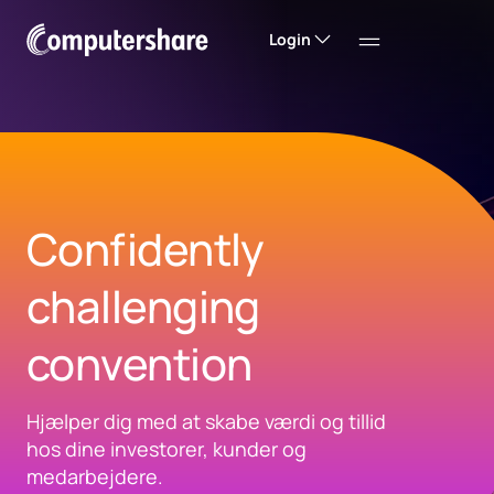
Login
Confidently
challenging
convention
Hjælper dig med at skabe værdi og tillid
hos dine investorer, kunder og
medarbejdere.