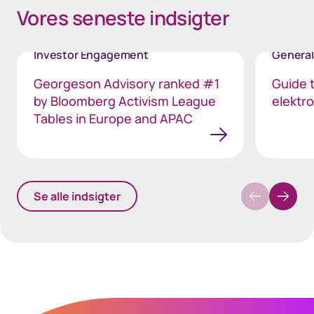
Space-Purple-25
Vores seneste indsigter
Investor Engagement
General
Georgeson Advisory ranked #1
Guide t
by Bloomberg Activism League
elektr
Tables in Europe and APAC
Se alle indsigter
40px Desktop / 35px Tablet / 35px Mobile