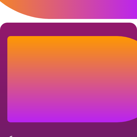
Lad os tage kontakt
Få mere at vide om, hvordan vi kan hjælpe
dig med at nå dine forretningsmål.
Kontakt os