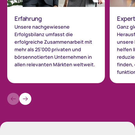
Erfahrung
Expert
Unsere nachgewiesene
Ganz gl
Erfolgsbilanz umfasst die
Herausf
erfolgreiche Zusammenarbeit mit
unsere 
mehr als 25’000 privaten und
helfen 
börsennotierten Unternehmen in
reduzie
allen relevanten Märkten weltweit.
finden, 
funktion
Space-Purple-25