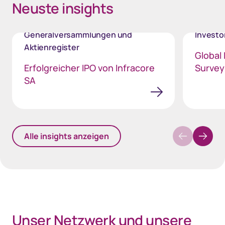
Neuste insights
Generalversammlungen und
Invest
Aktienregister
Global 
Erfolgreicher IPO von Infracore
Survey
SA
Alle insights anzeigen
40px Desktop / 35px Tablet / 35px Mobile
Unser Netzwerk und unsere