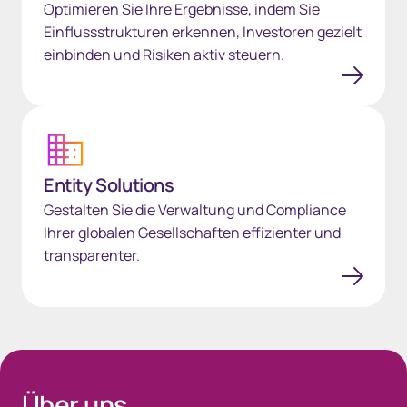
Optimieren Sie Ihre Ergebnisse, indem Sie
Einflussstrukturen erkennen, Investoren gezielt
einbinden und Risiken aktiv steuern.
Entity Solutions
Entity Solutions
Gestalten Sie die Verwaltung und Compliance
Ihrer globalen Gesellschaften effizienter und
transparenter.
Spacing 35px Gray
Über uns