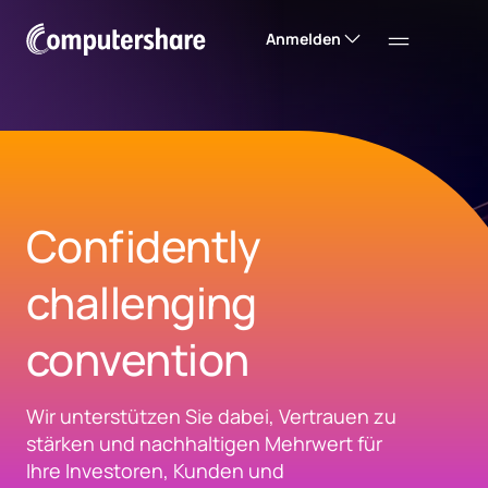
Anmelden
Confidently
challenging
convention
Wir unterstützen Sie dabei, Vertrauen zu
stärken und nachhaltigen Mehrwert für
Ihre Investoren, Kunden und