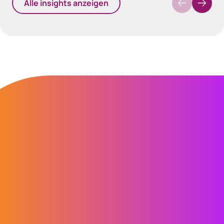
Alle insights anzeigen
40px Desktop / 35px Tablet / 35px Mobile
“ Computershare unterscheidet sich
durch das Kundenbetreuungs-Team.
Das Team ist wirklich bestrebt, eine
stabile Beziehung zu seinen Kunden
aufzubauen.“
Shelly Ribbons
Share Plan Manager, Janus Henderson