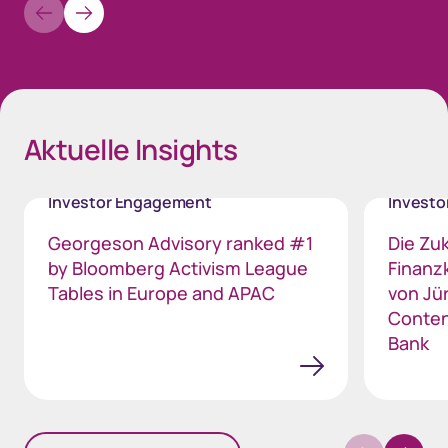
Space-Purple-25
Aktuelle Insights
Investor Engagement
Invest
Georgeson Advisory ranked #1
Die Zu
by Bloomberg Activism League
Finanz
Tables in Europe and APAC
von Jü
Conten
Bank