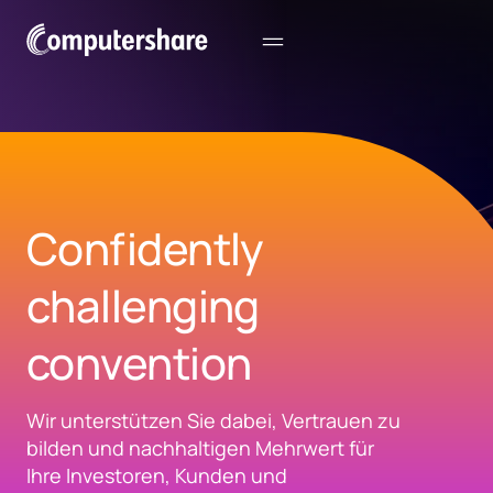
Confidently
challenging
convention
Wir unterstützen Sie dabei, Vertrauen zu
bilden und nachhaltigen Mehrwert für
Ihre Investoren, Kunden und