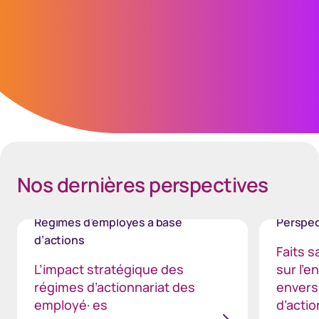
chef des Relations avec la clientèle,
Amérique du Nord
Nos dernières perspectives​
Régimes d’employés à base
Perspec
d’actions
Faits s
L’impact stratégique des
sur l’
régimes d’actionnariat des
envers
employé· es
d’actio