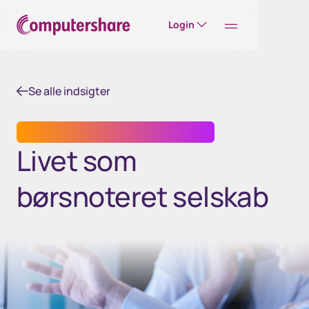
Login
Se alle indsigter
GENERALFORSAMLINGER OG EJERBOG
Livet som
børsnoteret selskab