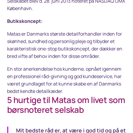
Selskabet blev d. 28. juni 2013 noteret på NASDAQ OMX
København.
Butikskoncept:
Matas er Danmarks største detailforhandler inden for
skønhed, sundhed og personlig pleje og tilbyder et
karakteristisk one-stop butikskoncept, der dækker en
bred vifte af behov inden for disse områder.
En stor anerkendelse hos kunderne, opnået igennem
en professionel råd-givning og god kundeservice, har
været grundlaget for at kunne skabe en af Danmarks
bedst kendte detailkæder.
5 hurtige til Matas om livet som
børsnoteret selskab
Mit bedste råd er, at være i god tid og på et