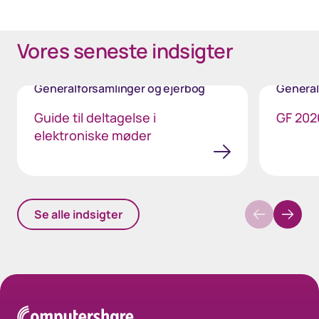
Vores seneste indsigter
Generalforsamlinger og ejerbog
General
Guide til deltagelse i
GF 2026
elektroniske møder
Se alle indsigter