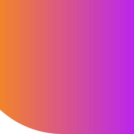
kunder – uanset om det drejer sig om
aktionærregistrering,
generalforsamlinger eller komplekse
aktiebaserede
incitamentsprogrammer. Vi
kombinerer global ekspertise med
lokalt branchekendskab, så danske
virksomheder altid kan træffe
beslutninger på et solidt, datadrevet
grundlag.”
Michael Kjøller-Petersen
Managing Director, Head of Northern
Europe, Computershare Investor Services