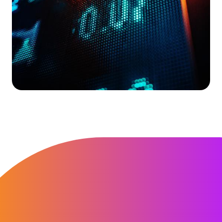
” Hos Computershare Danmark er
vores vigtigste opgave at skabe tillid,
klarhed og gennemsigtighed for vores