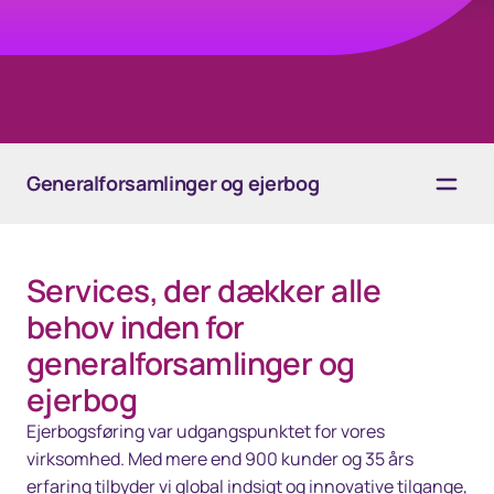
Generalforsamlinger og ejerbog
Overblik
Services, der dækker alle
Løsninger
behov inden for
generalforsamlinger og
Teknologi
ejerbog
Ressourcer
Ejerbogsføring var udgangspunktet for vores
virksomhed. Med mere end 900 kunder og 35 års
Kontakt os
erfaring tilbyder vi global indsigt og innovative tilgange,