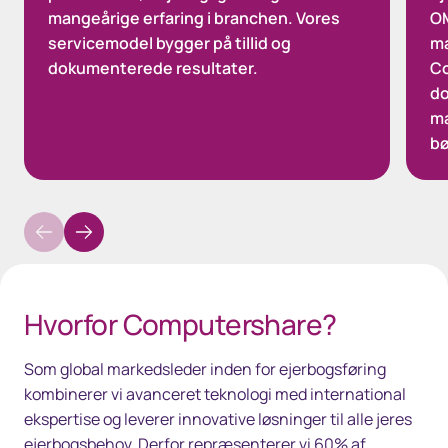
mangeårige erfaring i branchen. Vores
OM
servicemodel bygger på tillid og
ma
dokumenterede resultater.
Co
do
ma
bø
Hvorfor Computershare?
Som global markedsleder inden for ejerbogsføring
kombinerer vi avanceret teknologi med international
ekspertise og leverer innovative løsninger til alle jeres
ejerbogsbehov. Derfor repræsenterer vi 60% af