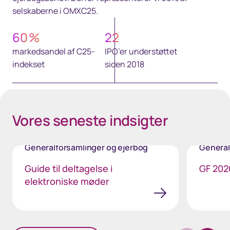
selskaberne i OMXC25.
60
%
22
markedsandel af C25-
IPO’er understøttet
indekset
siden 2018
Vores seneste indsigter
Generalforsamlinger og ejerbog
General
Guide til deltagelse i
GF 2026
elektroniske møder