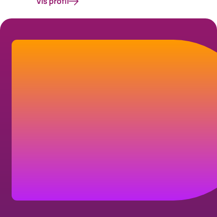
Vis profil
Kontakt os
Overvejer I jeres valg af leverandør til
generalforsamlingsservices og
ejerbogsføring? Vi tager gerne en
uforpligtende dialog.
Kontakt os