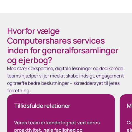
Hvorfor vælge
Computershares services
inden for generalforsamlinger
og ejerbog?
Med stærk ekspertise, digitale løsninger og dedikerede
teams hjælper vi jer med at skabe indsigt, engagement
og træffe bedre beslutninger – skræddersyet til jeres
forretning.
Tillidsfulde relationer
M
Vores team er kendetegnet ved deres
Co
proaktivitet, høje faglighed og
ej