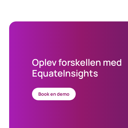
Oplev forskellen med
EquateInsights
Book en demo