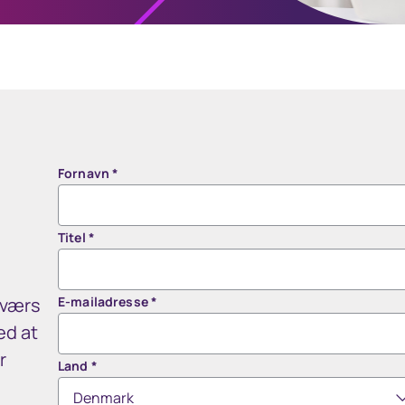
Fornavn
*
Titel
*
tværs
E-mailadresse
*
ed at
r
Land
*