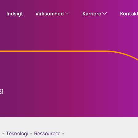
Indsigt
Virksomhed
Karriere
Kontak
Vores historie
Karriereportal
Please note: this 
Virksomhedsansvar
Søg ledige stillinger
Ledelsesteam
ng
us
Investor Centre (UK)
l
Kontorplaceringer
Få adgang til udenlandske
mer
raktier
aktier administreret af
et af
Computershare i UK
Nyheder
are i UK
Teknologi
Ressourcer
Investorrelationer