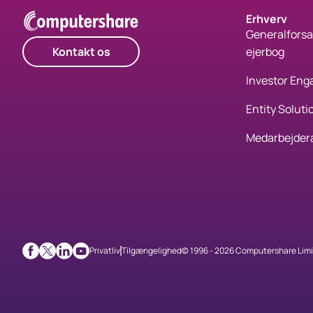
Erhverv
Generalforsa
Kontakt os
ejerbog
Investor En
Entity Soluti
Medarbejder
Privatliv
Tilgængelighed
© 1996 - 2026 Computershare Limit
Facebook
X
LinkedIn
Youtube