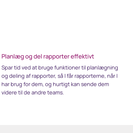
South Africa
Schweiz (Deutsch)
Suisse (Français)
Planlæg og del rapporter effektivt
Switzerland (English)
Spar tid ved at bruge funktioner til planlægning
og deling af rapporter, så I får rapporterne, når I
Sverige
har brug for dem, og hurtigt kan sende dem
videre til de andre teams.
United Kingdom
United States
Corporate