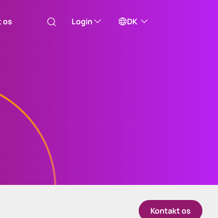
t os
Login
DK
Australia
will take you to one of our external sites
Canada (English)
Canada (Français)
Investor Centre (US)
Channel Islands
Få adgang til udenlandske
aktier administreret af
Computershare i USA
China Hong Kong
Kontakt os
中國香港 (繁體中文)