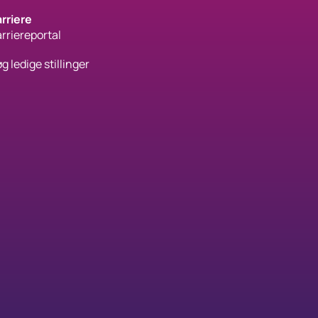
rriere
rriereportal
g ledige stillinger