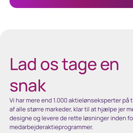
40px Desktop / 35px Tablet / 35px Mobile
Lad os tage en
snak
Vi har mere end 1.000 aktielønseksperter på 
af alle større markeder, klar til at hjælpe jer m
designe og levere de rette løsninger inden fo
medarbejderaktieprogrammer.