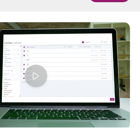
中国香港 (简体中文)
Danmark
Deutschland
España
Play video
Ireland
Italia
Netherlands
New Zealand