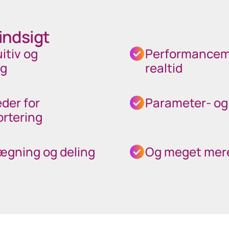
indsigt
itiv og
Performancemål
ng
realtid
der for
Parameter- og 
rtering
lægning og deling
Og meget mer