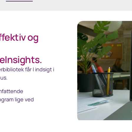
fektiv og
Insights.
bliotek får I indsigt i
lus.
omfattende
rogram lige ved