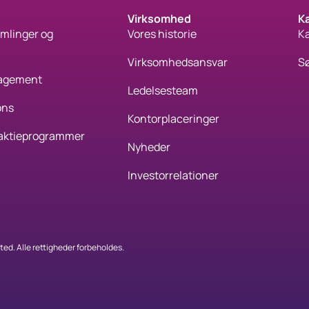
Virksomhed
Ka
mlinger og
Vores historie
Ka
Virksomhedsansvar
Sø
gagement
Ledelsesteam
ons
Kontorplaceringer
aktieprogrammer
Nyheder
Investorrelationer
ed. Alle rettigheder forbeholdes.