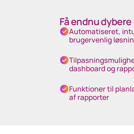
Få endnu dybere 
Automatiseret, intu
brugervenlig løsni
Tilpasningsmulighe
dashboard og rappo
Funktioner til plan
af rapporter
40px Desktop / 35px Tablet / 35px Mobile