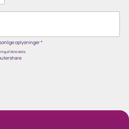
sonlige oplysninger
*
ing af dine data.
putershare