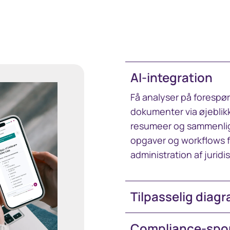
AI-integration
Få analyser på forespø
dokumenter via øjeblik
resumeer og sammenlig
opgaver og workflows fo
administration af jurid
Tilpasselig diag
Compliance-spo