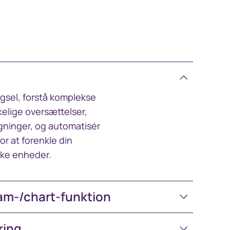
rgsel, forstå komplekse
kelige oversættelser,
ninger, og automatisér
r at forenkle din
iske enheder.
ram-/chart-funktion
ring