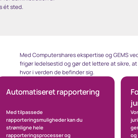
s ét sted.
Med Computershares ekspertise og GEMS ved d
frigør ledelsestid og gør det lettere at sikre, 
hvor i verden de befinder sig.
Automatiseret rapportering
Fo
ju
Med tilpassede
Vor
rapporteringsmuligheder kan du
jur
strømligne hele
ge
rapporteringsprocesser og
og