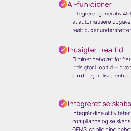
AI-funktioner
Integreret generativ AI
at automatisere opgaver
realtid, der understøtter
Indsigter i realtid
Eliminér behovet for fle
indsigter i realtid — p
om dine juridiske enhede
Integreret selskab
Integrér dine aktiviteter
compliance og selskabsr
GEMS, så alle dine behov