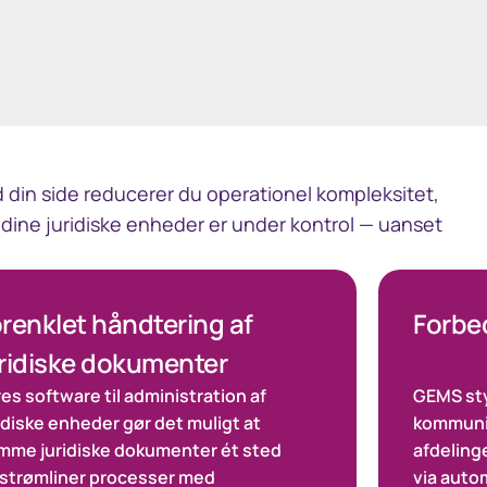
in side reducerer du operationel kompleksitet,
at dine juridiske enheder er under kontrol — uanset
renklet håndtering af
Forbe
ridiske dokumenter
es software til administration af
GEMS st
idiske enheder gør det muligt at
kommunik
mme juridiske dokumenter ét sted
afdeling
 strømliner processer med
via auto