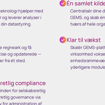
Én samlet kild
-teknologi hjælper med
Centralisér dine 
 og leverer analyser i
GEMS, og skab én 
 din datastyring.
tværs af hele org
Klar til vækst
re regneark og få
Skalér GEMS-platf
ræcise og opdaterede —
virksomhed vokser
r fra ét sted.
enhedsrammeværk
yderligere module
sretlig compliance
 inden for selskabsretlig
etlig governance via
 for administration af