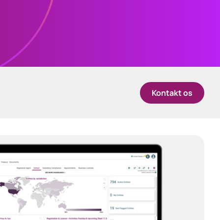
中国香港 (简体中文)
Danmark
Deutschland
Kontakt os
España
Ireland
Italia
Netherlands
New Zealand