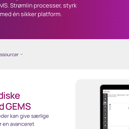
. Strømlin processer, styrk
med én sikker platform.
ssourcer
idiske
ed GEMS
eder kan give særlige
er en avanceret