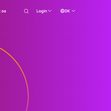
t os
Login
DK
Australia
will take you to one of our external sites
Canada (English)
Canada (Français)
Investor Centre (US)
Channel Islands
Få adgang til udenlandske
aktier administreret af
Computershare i USA
China Hong Kong
中國香港 (繁體中文)