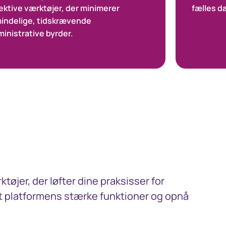
ektive værktøjer, der minimerer
fælles d
mindelige, tidskrævende
inistrative byrder.
jer, der løfter dine praksisser for
yt platformens stærke funktioner og opnå