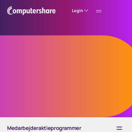
Login
Kinesiske
medarbejder
aktie
ordninger
Medarbejderaktieprogrammer