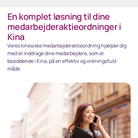
En komplet løsning til dine
Overblik
medarbejderaktieordninger i
Løsninger
Kina
Vores kinesiske medarbejderaktieordning hjælper dig
Teknologi
med at inddrage dine medarbejdere, som er
Ressourcer
bosiddende i Kina, på en effektiv og virkningsfuld
måde.
Kontakt os