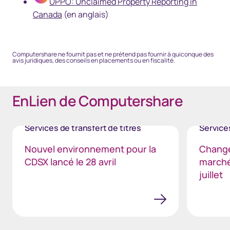
UPPO: Unclaimed Property Reporting in
Canada
(en anglais)
Computershare ne fournit pas et ne prétend pas fournir à quiconque des
avis juridiques, des conseils en placements ou en fiscalité.
EnLien de Computershare
Services de transfert de titres
Services
Nouvel environnement pour la
Change
CDSX lancé le 28 avril
marché
juillet