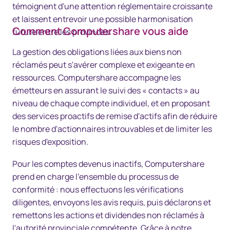
témoignent d'une attention réglementaire croissante
et laissent entrevoir une possible harmonisation
Comment Computershare vous aide
future entre les provinces.
La gestion des obligations liées aux biens non
réclamés peut s'avérer complexe et exigeante en
ressources. Computershare accompagne les
émetteurs en assurant le suivi des « contacts » au
niveau de chaque compte individuel, et en proposant
des services proactifs de remise d'actifs afin de réduire
le nombre d'actionnaires introuvables et de limiter les
risques d'exposition.
Pour les comptes devenus inactifs, Computershare
prend en charge l'ensemble du processus de
conformité : nous effectuons les vérifications
diligentes, envoyons les avis requis, puis déclarons et
remettons les actions et dividendes non réclamés à
l'autorité provinciale compétente. Grâce à notre