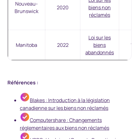
Loi sur les
Nouveau-
2020
biens non
3 a
Brunswick
réclamés
Loi sur les
Manitoba
2022
biens
12 
abandonnés
Références :
Blakes : Introduction à la législation
canadienne sur les biens non réclamés
Computershare : Changements
réglementaires aux biens non réclamés