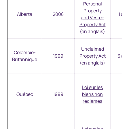
Personal
Property
Alberta
2008
1 à 1
and Vested
Property Act
(en anglais)
Unclaimed
Colombie-
1999
Property Act
3 à 1
Britannique
(en anglais)
Loi sur les
Québec
1999
biens non
3 a
réclamés