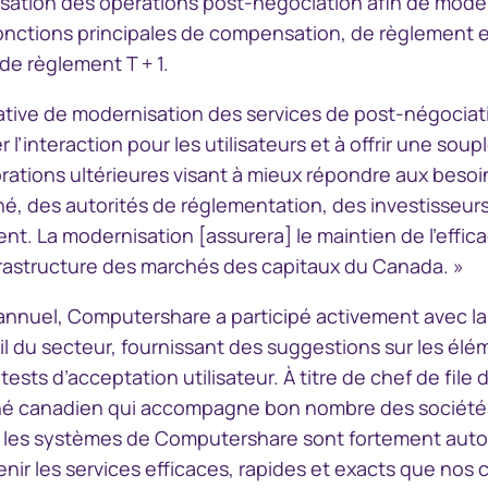
sation des opérations post-négociation afin de modern
nctions principales de compensation, de règlement et
de règlement T + 1.
tiative de modernisation des services de post-négociat
ier l’interaction pour les utilisateurs et à offrir une so
rations ultérieures visant à mieux répondre aux besoin
é, des autorités de réglementation, des investisseurs 
. La modernisation [assurera] le maintien de l’efficacit
nfrastructure des marchés des capitaux du Canada. »
riannuel, Computershare a participé activement avec la
l du secteur, fournissant des suggestions sur les élém
tests d’acceptation utilisateur. À titre de chef de file
ché canadien qui accompagne bon nombre des sociétés
, les systèmes de Computershare sont fortement auto
ir les services efficaces, rapides et exacts que nos c