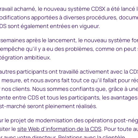
avail acharné, le nouveau système CDSX a été lancé le
odifications apportées à diverses procédures, docume
CDS sont également entrées en vigueur.
s semaines après le lancement, le nouveau système f
 n’empêche qu’il y a eu des problèmes, comme on peut 
tégration ambitieux.
utres participants ont travaillé activement avec la CD
mesure, et nous avons fait tout ce qu’il fallait pour ré
r nos clients. Nous sommes confiants que, grâce à une
nte entre CDS et tous les participants, les avantages
t-marché seront pleinement réalisés.
ur le projet de modernisation des opérations post-négoc
siter le
site Web d'information de la CDS
. Pour toute a
avec votre directeur, Relations avec la clientèle.