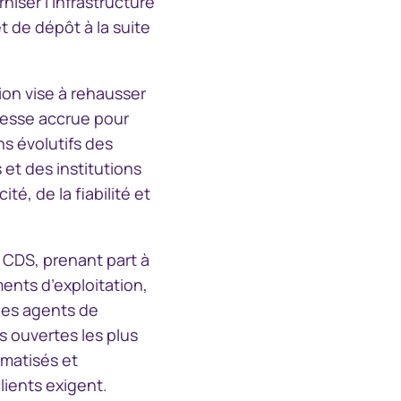
iser l’infrastructure
 de dépôt à la suite
South Africa
Schweiz (Deutsch)
ion vise à rehausser
uplesse accrue pour
Suisse (Français)
s évolutifs des
et des institutions
Switzerland (English)
é, de la fiabilité et
Sverige
 CDS, prenant part à
ents d’exploitation,
United Kingdom
 des agents de
 ouvertes les plus
United States
matisés et
lients exigent.
Corporate