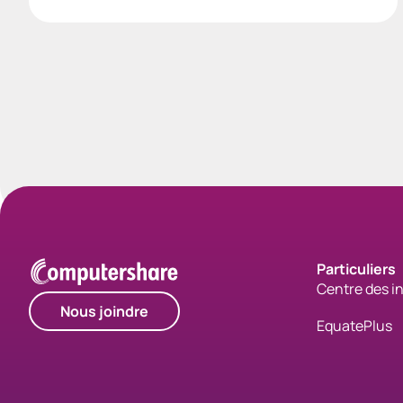
Particuliers
Centre des i
Nous joindre
EquatePlus