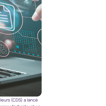
中国香港 (简体中文)
Danmark
Deutschland
España
Ireland
Italia
Netherlands
leurs (CDS) a lancé
New Zealand