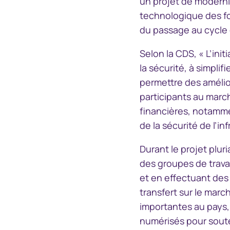
un projet de moderni
technologique des fo
du passage au cycle 
Selon la CDS, « L’ini
la sécurité, à simplif
permettre des amélio
participants au march
financières, notamment
de la sécurité de l’i
Durant le projet plu
des groupes de travai
et en effectuant des 
transfert sur le mar
importantes au pays
numérisés pour souten