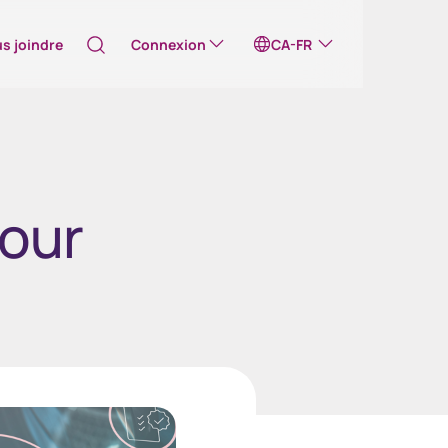
s joindre
Connexion
CA-FR
Australia
céderez ainsi à un de nos sites Web externes
our
Canada (English)
Canada (Français)
Émetteurs en ligne
Émetteurs en ligne
Channel Islands
China Hong Kong
中國香港 (繁體中文)