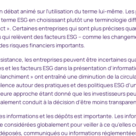
n débat animé sur l’utilisation du terme lui-même. Les
e terme ESG en choisissant plutôt une terminologie d
act ». Certaines entreprises qui sont plus précises qua
ets qui relèvent des facteurs ESG – comme les changem
des risques financiers importants.
sistance, les entreprises peuvent être incertaines qu
es et les facteurs ESG dans la présentation d’informat
anchiment » ont entraîné une diminution de la circula
ilence autour des pratiques et des politiques ESG d’un
lleure approche étant donné que les investisseurs peu
inalement conduit à la décision d’être moins transparen
s informations et les dépôts est importante. Les infor
re considérées globalement pour veiller à ce qu’elles
déposés, communiqués ou informations réglementées