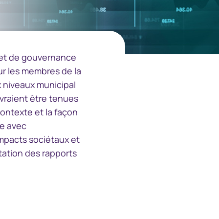
中国香港 (简体中文)
Danmark
 et de gouvernance
ur les membres de la
Deutschland
x niveaux municipal
vraient être tenues
España
contexte et la façon
ie avec
Ireland
 impacts sociétaux et
tation des rapports
Italia
Netherlands
New Zealand