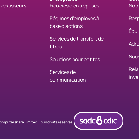
nvestisseurs
Fiducies d’entreprises
Notr
Régimes d’employés à
Resp
base d’actions
Équi
Services de transfert de
Adre
titres
Nouv
Solutions pour entités
Rela
Services de
inve
communication
cdicco
omputershare Limited. Tous droits réservés.