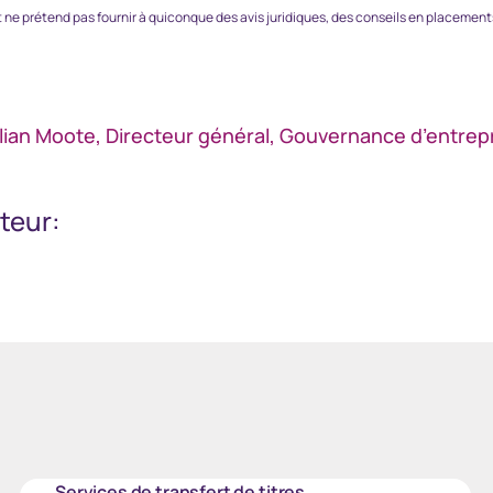
ne prétend pas fournir à quiconque des avis juridiques, des conseils en placements
ilian Moote, Directeur général, Gouvernance d’entre
uteur
:
Services de transfert de titres