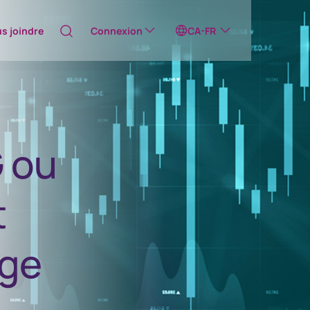
s joindre
Connexion
CA-FR
Australia
céderez ainsi à un de nos sites Web externes
G ou
Canada (English)
Canada (Français)
t
Émetteurs en ligne
Émetteurs en ligne
Channel Islands
age
China Hong Kong
中國香港 (繁體中文)