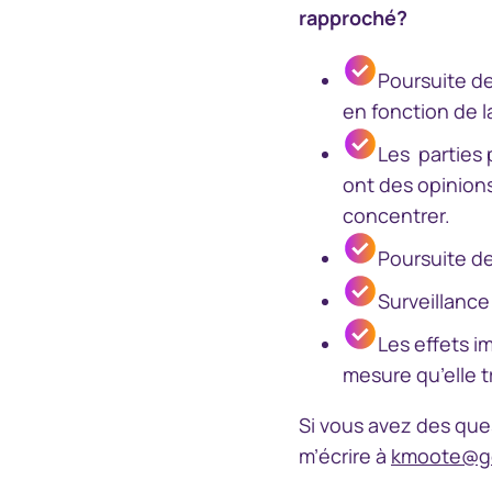
rapproché?
Poursuite de
en fonction de la
Les parties 
ont des opinions
concentrer.
Poursuite de
Surveillance
Les effets i
mesure qu’elle 
Si vous avez des ques
m’écrire à
kmoote@g