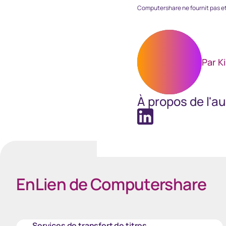
Computershare ne fournit pas et 
Par K
À propos de l'a
EnLien de Computershare
Services de transfert de titres