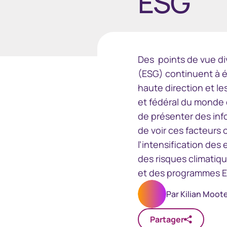
ESG
Marché dispensé
Accéder
Portail à l’intention des
Accéder à
représentants de courtiers
Des points de vue di
(ESG) continuent à é
haute direction et l
et fédéral du monde 
de présenter des info
de voir ces facteurs
l’intensification des
des risques climatiq
et des programmes E
Par
Kilian Moot
Partager