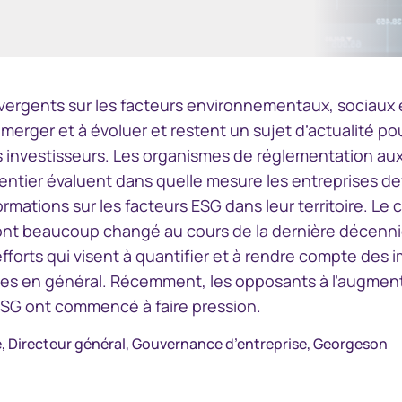
Relations avec les
investisseurs
 à NHA MBS Data
Centre de rapports sur
 NHA MBS Data
les actifs
Accéder au Centre de rapports
vergents sur les facteurs environnementaux, sociaux
sur les actifs
merger et à évoluer et restent un sujet d’actualité po
es investisseurs. Les organismes de réglementation au
entier évaluent dans quelle mesure les entreprises de
rmations sur les facteurs ESG dans leur territoire. Le 
 ont beaucoup changé au cours de la dernière décenn
 efforts qui visent à quantifier et à rendre compte des
ues en général. Récemment, les opposants à l’augmen
SG ont commencé à faire pression.
e, Directeur général, Gouvernance d’entreprise, Georgeson