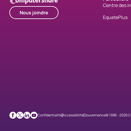
Centre des i
Nous joindre
EquatePlus
Confidentialité
Accessibilité
Gouvernance
© 1996 - 2026 C
Facebook
X
LinkedIn
Youtube