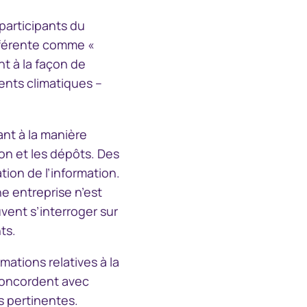
 participants du
South Africa
ifférente comme «
nt à la façon de
Schweiz (Deutsch)
ents climatiques –
Suisse (Français)
ant à la manière
Switzerland (English)
ion et les dépôts. Des
tion de l’information.
Sverige
e entreprise n’est
vent s’interroger sur
United Kingdom
ts.
United States
mations relatives à la
 concordent avec
Corporate
 pertinentes.