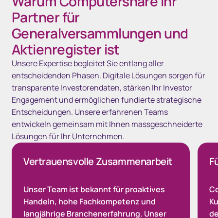
Warum Computershare Ihr
Partner für
Generalversammlungen und
Aktienregister ist
Unsere Expertise begleitet Sie entlang aller
entscheidenden Phasen. Digitale Lösungen sorgen für
transparente Investorendaten, stärken Ihr Investor
Engagement und ermöglichen fundierte strategische
Entscheidungen. Unsere erfahrenen Teams
entwickeln gemeinsam mit Ihnen massgeschneiderte
Lösungen für Ihr Unternehmen.
Vertrauensvolle Zusammenarbeit
F
Unser Team ist bekannt für proaktives
Co
Handeln, hohe Fachkompetenz und
Ku
langjährige Branchenerfahrung. Unser
de