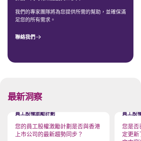
我們的專家團隊將為您提供所需的幫助，並確保滿
足您的所有需求。
聯絡我們
Spacing 80px - spacer (100+)
最新洞察
員工股權激勵計劃
員工股
您的員工股權激勵計劃是否與香港
您是否
上市公司的最新趨勢同步？
定更新