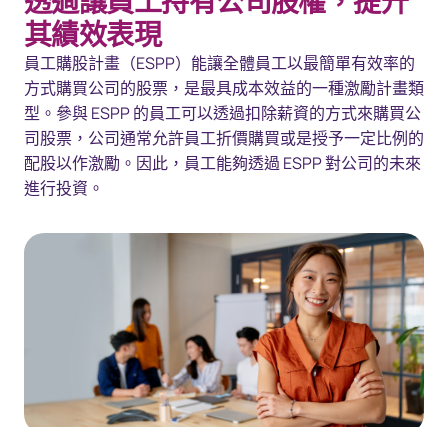
透過讓員工持有公司股權，提升
概覽
其績效表現
解決方案
員工購股計畫（ESPP）能讓全體員工以最簡單有效率的
方式購買公司的股票，是最具成本效益的一種激勵計畫類
資源
型。參與 ESPP 的員工可以透過扣除薪資的方式來購買公
司股票，公司通常允許員工折價購買或是授予一定比例的
聯繫我們
配股以作激勵。因此，員工能夠透過 ESPP 對公司的未來
進行投資。