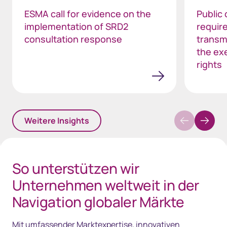
ESMA call for evidence on the
Public
implementation of SRD2
requir
consultation response
transmi
the ex
rights
Weitere Insights
So unterstützen wir
Unternehmen weltweit in der
Navigation globaler Märkte
Mit umfassender Marktexpertise, innovativen