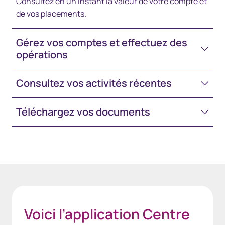
Consultez en un instant la valeur de votre compte et
de vos placements.
Gérez vos comptes et effectuez des
opérations
Consultez vos activités récentes
Téléchargez vos documents
Space-White-30
Voici l’application Centre