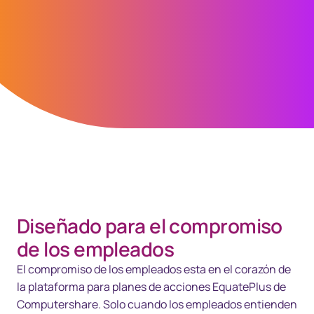
Stephanie Birner
Head of Product Impact Management
Space white - 35px
Diseñado para el compromiso
de los empleados
El compromiso de los empleados esta en el corazón de
la plataforma para planes de acciones EquatePlus de
Computershare. Solo cuando los empleados entienden