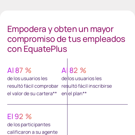
Spacing 35px Gray
Empodera y obten un mayor
compromiso de tus empleados
con EquatePlus
Al
87
%
Al
82
%
de los usuarios les
de los usuarios les
resultó fácil comprobar
resultó fácil inscribirse
el valor de su cartera**
en el plan**
El
92
%
de los participantes
calificaron a su agente