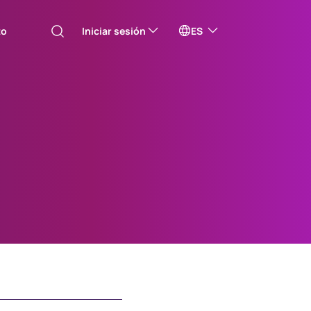
to
Iniciar sesión
ES
Australia
s will take you to one of our external sites
Canada (English)
Canada (Français)
Channel Islands
China Hong Kong
中國香港 (繁體中文)