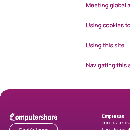
Meeting global a
Using cookies t
Using this site
Navigating this 
Empresas
Juntas de ac
Contáctanos
libro de regis