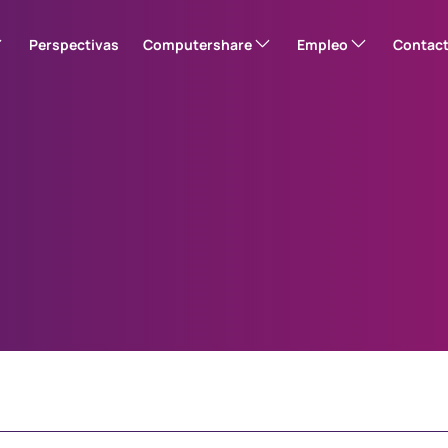
Perspectivas
Computershare
Empleo
Contac
ro
Nuestra historia
Portal de empleo
Please note: thi
Responsabilidad corporativa
Buscar puestos vacantes
Equipo directivo
Centre (US)
EquatePlus
ón en su cuenta en
Ubicaciones
Inicie sesión en su cuenta en
línea
Noticias
Relaciones con inversores