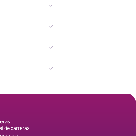
中国香港 (简体中文)
Danmark
Deutschland
España
Ireland
Italia
Netherlands
reras
al de carreras
New Zealand
orativas