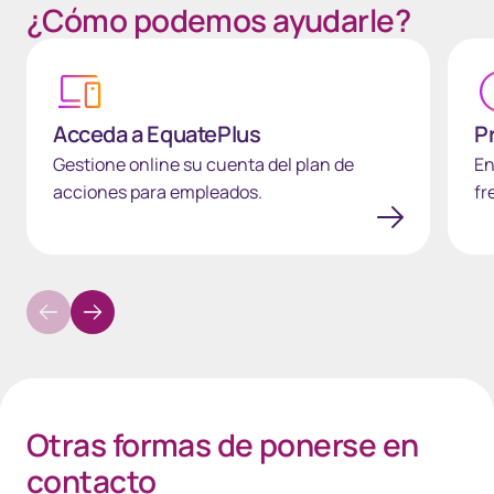
¿Cómo podemos ayudarle?
Acceda a EquatePlus
Pregu
Acceda a EquatePlus
P
Gestione online su cuenta del plan de
En
acciones para empleados.
fr
Otras formas de ponerse en
contacto