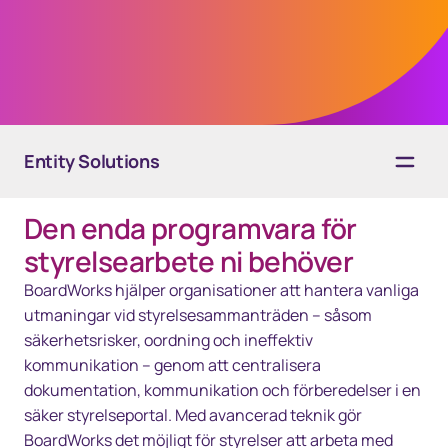
samarbete kan ni förändra hur styrelsen
arbetar.
Entity Solutions
Den enda programvara för
Översikt
styrelsearbete ni behöver
Lösningar
BoardWorks hjälper organisationer att hantera vanliga
utmaningar vid styrelsesammanträden – såsom
Teknik
säkerhetsrisker, oordning och ineffektiv
kommunikation – genom att centralisera
Resurser
dokumentation, kommunikation och förberedelser i en
Kontakta oss
säker styrelseportal. Med avancerad teknik gör
BoardWorks det möjligt för styrelser att arbeta med