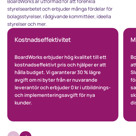
BoardWorks är utformad för att förenkla
styrelsearbetet och erbjuder många fördelar för
bolagsstyrelser, rådgivande kommittéer, ideella
styrelser och mer.
Kostnadseffektivitet
Mi
BoardWorks erbjuder hög kvalitet till ett
Bo
kostnadseffektivt pris och hjälper er att
at
hålla budget. Vi garanterar 30 % lägre
Sl
avgift om ni byter från er nuvarande
fö
leverantör och erbjuder 0 kr i utbildnings-
s
och implementeringsavgift för nya
sk
kunder.
di