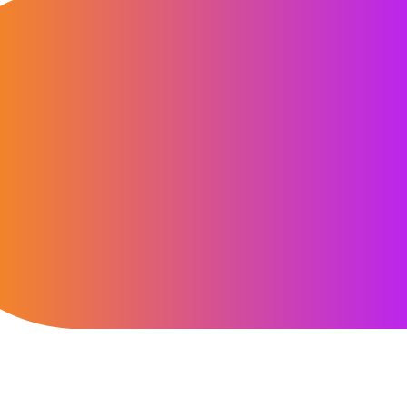
“Det här är en produkt som passar
både små och stora organisationer.
Den kan fungera för vem som helst…
Det finns ingen anledning att andra
styrelser inte skulle överväga den.”
CEO, Edgerton Hospital
40px Desktop / 35px Tablet / 35px Mobile