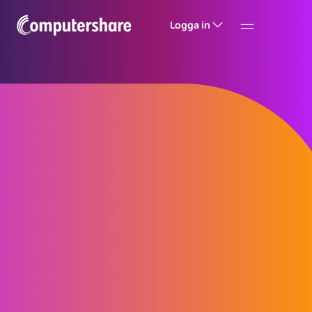
Logga in
BoardWorks™
programvara för
styrelsehantering
BoardWorks är en kraftfull programvara för
styrelsearbete som är byggd för att
effektivisera er hantering av
styrelsesammanträden. Med robusta
funktioner som förbättrar produktivitet och