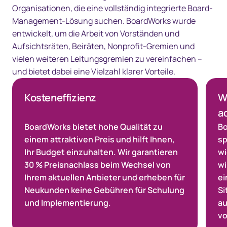
Organisationen, die eine vollständig integrierte Board-
Management-Lösung suchen. BoardWorks wurde
entwickelt, um die Arbeit von Vorständen und
Aufsichtsräten, Beiräten, Nonprofit-Gremien und
vielen weiteren Leitungsgremien zu vereinfachen –
und bietet dabei eine Vielzahl klarer Vorteile.
Kosteneffizienz
W
a
BoardWorks bietet hohe Qualität zu
Bo
einem attraktiven Preis und hilft Ihnen,
sp
Ihr Budget einzuhalten. Wir garantieren
wi
30 % Preisnachlass beim Wechsel von
wi
Ihrem aktuellen Anbieter und erheben für
ei
Neukunden keine Gebühren für Schulung
Si
und Implementierung.
au
vo