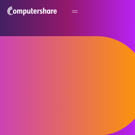
BoardWorks™
Board-
Management-
Software